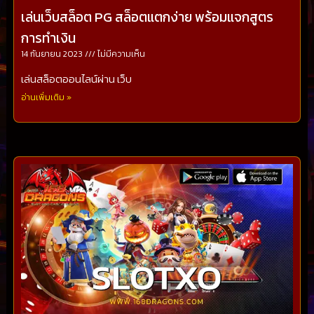
เล่นเว็บสล็อต PG สล็อตแตกง่าย พร้อมแจกสูตร
การทำเงิน
14 กันยายน 2023
ไม่มีความเห็น
เล่นสล็อตออนไลน์ผ่าน เว็บ
อ่านเพิ่มเติม »