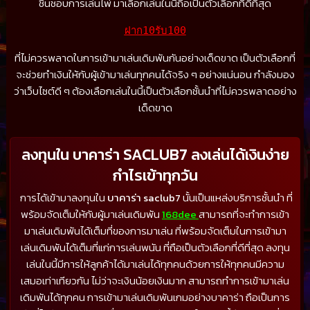
ชื่นชอบการเล่นไพ่ มาเลือกเล่นในนี้ถือเป็นตัวเลือกที่ดีที่สุด
ฝาก10รับ100
ที่ไม่ควรพลาดในการเข้ามาเล่นเดิมพันกันอย่างเด็ดขาด เป็นตัวเลือกที่
จะช่วยทำเงินให้กับผู้เข้ามาเล่นทุกคนได้จริง ๆ อย่างแน่นอน กำลังมอง
ว่าเว็บไซต์ดี ๆ ต้องเลือกเล่นในนี้เป็นตัวเลือกชั้นนำที่ไม่ควรพลาดอย่าง
เด็ดขาด
ลงทุนใน บาคาร่า SACLUB7 ลงเล่นได้เงินง่าย
กำไรเข้าทุกวัน
การได้เข้ามาลงทุนใน
บาคาร่า saclub7
นั้นเป็นแหล่งบริการชั้นนำ ที่
พร้อมจัดเต็มให้กับผู้มาเล่นเดิมพัน
168dee
สามารถที่จะทำการเข้า
มาเล่นเดิมพันได้เต็มที่ของการมาเล่น ที่พร้อมจัดเต็มในการเข้ามา
เล่นเดิมพันได้เต็มที่แก่การเล่นพนัน ที่ถือเป็นตัวเลือกที่ดีที่สุด ลงทุน
เล่นในนี้มีการให้ลูกค้าได้มาเล่นได้ทุกคนด้วยการให้ทุกคนมีความ
เสมอเท่าเทียวกัน ไม่ว่าจะเงินน้อยเงินมาก สามารถทำการเข้ามาเล่น
เดิมพันได้ทุกคน การเข้ามาเล่นเดิมพันเกมอย่างบาคาร่า ถือเป็นการ