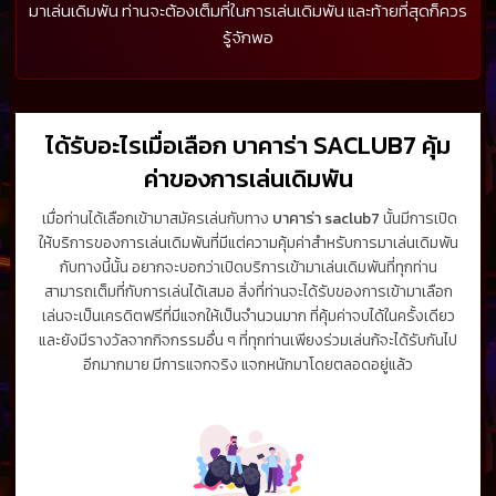
มาเล่นเดิมพัน ท่านจะต้องเต็มที่ในการเล่นเดิมพัน และท้ายที่สุดก็ควร
รู้จักพอ
ได้รับอะไรเมื่อเลือก บาคาร่า SACLUB7 คุ้ม
ค่าของการเล่นเดิมพัน
เมื่อท่านได้เลือกเข้ามาสมัครเล่นกับทาง
บาคาร่า saclub7
นั้นมีการเปิด
ให้บริการของการเล่นเดิมพันที่มีแต่ความคุ้มค่าสำหรับการมาเล่นเดิมพัน
กับทางนี้นั้น อยากจะบอกว่าเปิดบริการเข้ามาเล่นเดิมพันที่ทุกท่าน
สามารถเต็มที่กับการเล่นได้เสมอ สิ่งที่ท่านจะได้รับของการเข้ามาเลือก
เล่นจะเป็นเครดิตฟรีที่มีแจกให้เป็นจำนวนมาก ที่คุ้มค่าจบได้ในครั้งเดียว
และยังมีรางวัลจากกิจกรรมอื่น ๆ ที่ทุกท่านเพียงร่วมเล่นก้จะได้รับกันไป
อีกมากมาย มีการแจกจริง แจกหนักมาโดยตลอดอยู่แล้ว