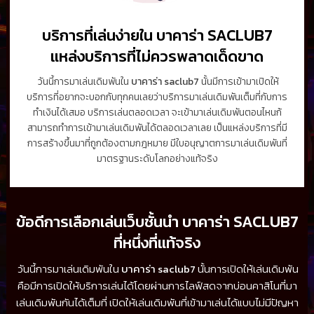
บริการที่เล่นง่ายใน บาคาร่า SACLUB7
แหล่งบริการที่ไม่ควรพลาดเด็ดขาด
วันนี้การมาเล่นเดิมพันใน
บาคาร่า saclub7
นั้นมีการเข้ามาเปิดให้
บริการที่อยากจะบอกกับทุกคนเลยว่าบริการมาเล่นเดิมพันเต็มที่กับการ
ทำเงินได้เสมอ บริการเล่นตลอดเวลา จะเข้ามาเล่นเดิมพันตอนไหนก้
สามารถทำการเข้ามาเล่นเดิมพันได้ตลอดเวลาเลย เป็นแหล่งบริการที่มี
การสร้างขึ้นมาที่ถูกต้องตามกฎหมาย มีใบอนุญาตการมาเล่นเดิมพันที่
มาตรฐานระดับโลกอย่างแท้จริง
ข้อดีการเลือกเล่นเว็บชั้นนำ บาคาร่า SACLUB7
ที่หนึ่งที่แท้จริง
วันนี้การมาเล่นเดิมพันใน
บาคาร่า saclub7
นั้นการเปิดให้เล่นเดิมพัน
คือมีการเปิดให้บริการเล่นได้โดยผ่านการไลฟ์สดจากบ่อนคาสิโนที่มา
เล่นเดิมพันกันได้เต็มที่ เปิดให้เล่นเดิมพันที่เข้ามาเล่นได้แบบไม่มีปัญหา