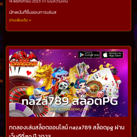
14 พฤศจิกายน 2023
ไม่มีความเห็น
นักพนันที่ชื่นชอบการเล่นส
อ่านเพิ่มเติม »
ทดลองเล่นสล็อตออนไลน์ naza789 สล็อตpg ผ่าน
เว็บดีที่สุด ปี 2023